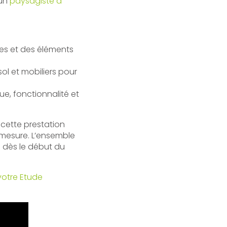
’un
paysagiste à
mes et des éléments
sol et mobiliers pour
e, fonctionnalité et
 cette prestation
esure. L’ensemble
 dès le début du
votre Etude