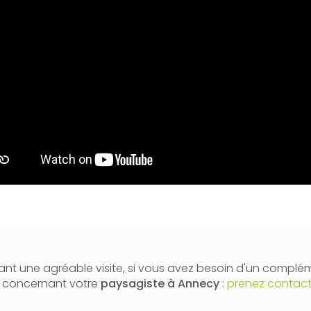
nt une agréable visite, si vous avez besoin d'un complé
n concernant votre
paysagiste
à Annecy
:
prenez contact