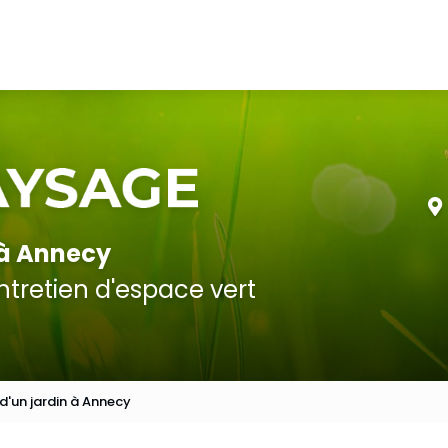
 à Annecy
tretien d'espace vert
'un jardin à Annecy