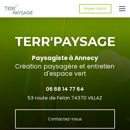
Aller
au
Rappel Gratuit
contenu
principal
Paysagiste à Annecy
Création paysagère et entretien
d'espace vert
06 68 14 77 64
53 route de Felan 74370 VILLAZ
Contactez-nous