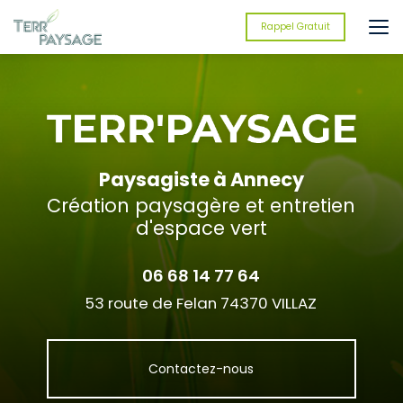
Aller
au
Rappel Gratuit
contenu
principal
Paysagiste à Annecy
Création paysagère et entretien
d'espace vert
06 68 14 77 64
53 route de Felan 74370 VILLAZ
Contactez-nous