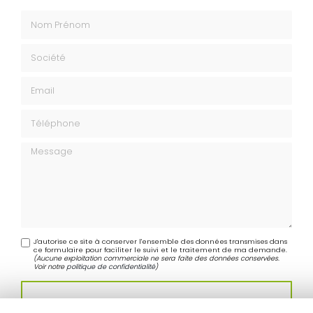
Nom Prénom
Société
Email
Téléphone
Message
J'autorise ce site à conserver l'ensemble des données transmises dans
ce formulaire pour faciliter le suivi et le traitement de ma demande.
(Aucune exploitation commerciale ne sera faite des données conservées.
Voir notre
politique de confidentialité
)