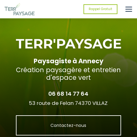
Aller
au
Rappel Gratuit
contenu
principal
Paysagiste à Annecy
Création paysagère et entretien
d'espace vert
06 68 14 77 64
53 route de Felan 74370 VILLAZ
Contactez-nous