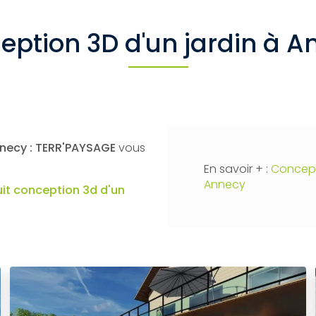
eption 3D d'un jardin à A
nnecy : TERR'PAYSAGE
vous
En savoir + :
Concept
Annecy
uit
conception 3d d'un