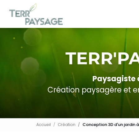
Navigation principale
Aller
au
contenu
principal
Paysagiste
Création paysagère et en
Accueil
Création
Conception 3D d'un jardin 