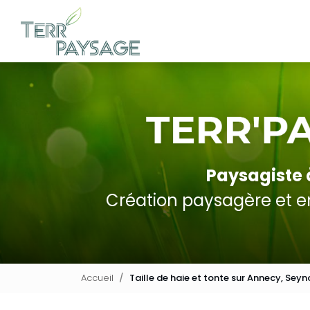
Navigation principale
Aller
au
contenu
principal
Paysagiste
Création paysagère et en
Accueil
Taille de haie et tonte sur Annecy, Sey