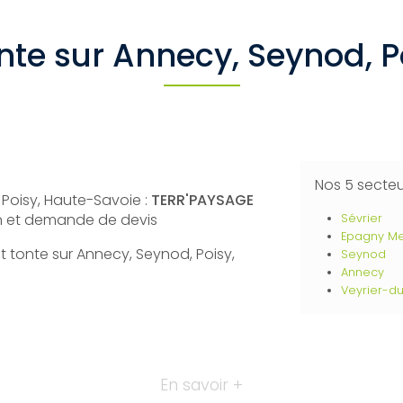
tonte sur Annecy, Seynod, 
Nos 5 secte
 Poisy, Haute-Savoie :
TERR'PAYSAGE
on et demande de devis
Sévrier
Epagny Me
 et tonte sur Annecy, Seynod, Poisy,
Seynod
Annecy
Veyrier-d
En savoir +