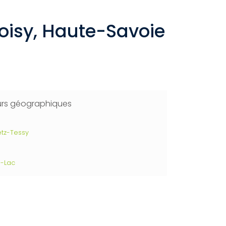
Poisy, Haute-Savoie
urs géographiques
tz-Tessy
u-Lac