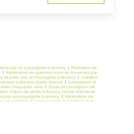
érame par un paysagiste à Annecy
|
Plantation de
y
|
Réalisation de gabions, murs en traverses par
et patio par un Paysagiste à Annecy
|
Création
 ardoises à Annecy Haute-Savoie
|
Conception et
retien d'espaces verts
|
Étude et conception de
tion d'abris de jardin à Annecy, Haute-Savoie et
vée par un paysagiste à Annecy
|
Réalisation de
on et entretien d'espaces verts
|
Création d’un