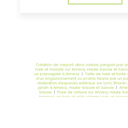
Création de carport, abris voiture, pergola par 
haie et massifs sur Annecy, Haute Savoie et Savo
un paysagiste à Annecy
|
Taille de haie et tonte
d’un engazonnement ou prairie fleurie par un p
réalisation d'espaces extérieur sur Lyon, Rhone
jardin à Annecy, Haute-Savoie et Savoie
|
Amén
Savoie
|
Pose de clôture sur Annecy Haute Sa
terrasse en bois et grès cérame par un paysa