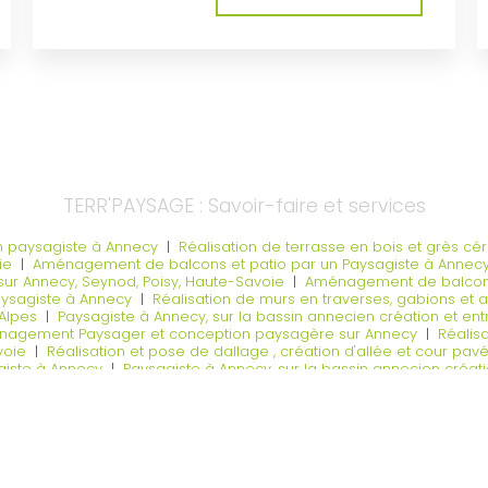
TERR'PAYSAGE : Savoir-faire et services
un paysagiste à Annecy
|
Réalisation de terrasse en bois et grès c
ie
|
Aménagement de balcons et patio par un Paysagiste à Annec
 sur Annecy, Seynod, Poisy, Haute-Savoie
|
Aménagement de balcons 
aysagiste à Annecy
|
Réalisation de murs en traverses, gabions et
-Alpes
|
Paysagiste à Annecy, sur la bassin annecien création et ent
agement Paysager et conception paysagère sur Annecy
|
Réalisa
voie
|
Réalisation et pose de dallage , création d'allée et cour pa
giste à Annecy
|
Paysagiste à Annecy, sur la bassin annecien créati
engazonnement ou prairie fleurie par un paysagiste à Annecy