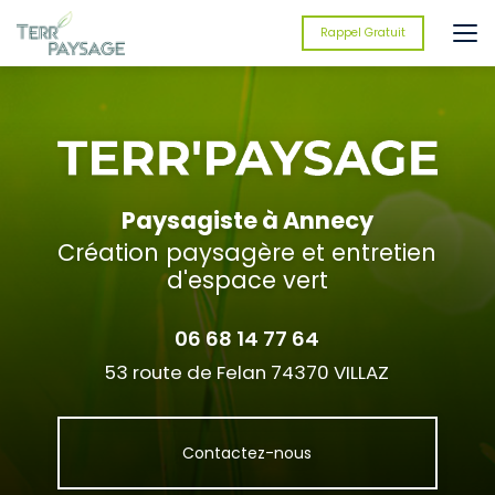
Aller
au
Rappel Gratuit
contenu
principal
Paysagiste à Annecy
Création paysagère et entretien
d'espace vert
06 68 14 77 64
53 route de Felan 74370 VILLAZ
Contactez-nous