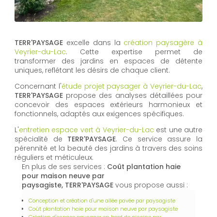
TERR'PAYSAGE
excelle dans la
création paysagère à
Veyrier-du-Lac
. Cette expertise permet de
transformer des jardins en espaces de détente
uniques, reflétant les désirs de chaque client.
Concernant l'
étude projet paysager à Veyrier-du-Lac
,
TERR'PAYSAGE
propose des analyses détaillées pour
concevoir des espaces extérieurs harmonieux et
fonctionnels, adaptés aux exigences spécifiques.
L'
entretien espace vert à Veyrier-du-Lac
est une autre
spécialité de
TERR'PAYSAGE
. Ce service assure la
pérennité et la beauté des jardins à travers des soins
réguliers et méticuleux.
En plus de ses services :
Coût plantation haie
pour maison neuve par
paysagiste, TERR'PAYSAGE
vous propose aussi :
Conception et création d'une allée pavée par paysagiste
Coût plantation haie pour maison neuve par paysagiste
Création d'espace paysager en bord de piscine par