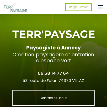
Aller
au
Rappel Gratuit
contenu
principal
Paysagiste à Annecy
Création paysagère et entretien
d'espace vert
06 68 14 77 64
53 route de Felan 74370 VILLAZ
Contactez-nous