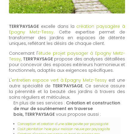
TERR'PAYSAGE
excelle dans la
création paysagère à
Epagny Metz-Tessy
. Cette expertise permet de
transformer des jardins en espaces de détente
uniques, reflétant les désirs de chaque client.
Concernant l'
étude projet paysager à Epagny Metz-
Tessy
,
TERR'PAYSAGE
propose des analyses détaillées
pour concevoir des espaces extérieurs harmonieux et
fonctionnels, adaptés aux exigences spécifiques.
L'
entretien espace vert à Epagny Metz-Tessy
est une
autre spécialité de
TERR'PAYSAGE
. Ce service assure
la pérennité et la beauté des jardins à travers des
soins réguliers et méticuleux.
En plus de ses services :
Création et construction
de mur de soutènement en traverse
bois, TERR'PAYSAGE
vous propose aussi :
Conception et création d'une allée pavée par paysagiste
Coût plantation haie pour maison neuve par paysagiste
Création d'espace paysager en bord de piscine par