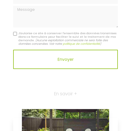
Message
J'autorise ce site à conserver l'ensemble des données transmises
dans ce formulaire pour faciliter le suivi et le traitement de ma
demande.
(Aucune exploitation commerciale ne sera faite des
données concervées. Voir notre
politique de confidentialité
)
En savoir +