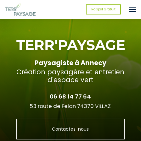
Aller
au
Rappel Gratuit
contenu
principal
Paysagiste à Annecy
Création paysagère et entretien
d'espace vert
06 68 14 77 64
53 route de Felan 74370 VILLAZ
Contactez-nous