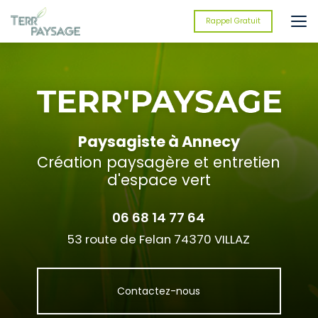
Aller
au
Rappel Gratuit
contenu
principal
Paysagiste à Annecy
Création paysagère et entretien
d'espace vert
06 68 14 77 64
53 route de Felan 74370 VILLAZ
Contactez-nous