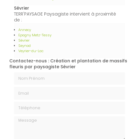
Sévrier
TERR'PAYSAGE Paysagiste intervient à proximité
de :
Annecy
Epagny Metz-Tessy
Sévrier
Seynod
Veyrier-du-Lac
Contactez-nous : Création et plantation de massifs
fleuris par paysagiste Sévrier
Nom Prénom
Email
Téléphone
Message