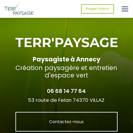
Aller
au
Rappel Gratuit
contenu
principal
Paysagiste à Annecy
Création paysagère et entretien
d'espace vert
06 68 14 77 64
53 route de Felan 74370 VILLAZ
Contactez-nous